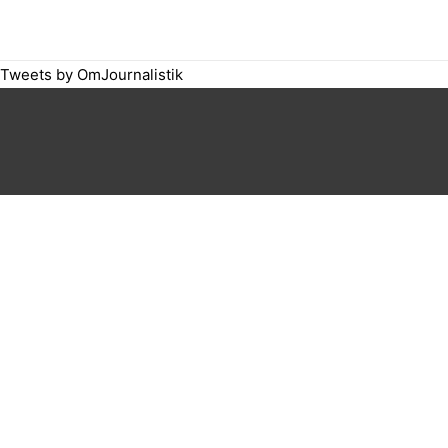
Gå
til
indholdet
Tweets by OmJournalistik